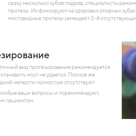
сразу несколько зубов подряд, специалисты реко
протезы. Их фиксируют на здоровых опорных зубах
мостовидные протезы замещают 2-4 отсутствующих
езирование
тичный вид протезирования рекомендуется
установить мост не удается. Полное же
одной челюсти полностью отсутствуют.
 любые ваши вопросы и порекомендуют,
ым пациентом.