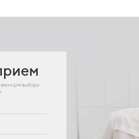
прием
 вами для выбора
.