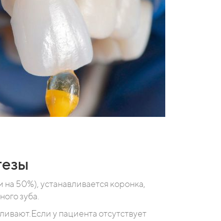
тезы
 на 50%), устанавливается коронка,
ного зуба.
ливают.Если у пациента отсутствует