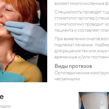
влияют многочисленные ф
Специалисты проводят тща
стоматолог ортопед (спец
стоматологии) проводит о
пациента и составляет пла
При выявлении очагов восп
подлежат лечению. подбир
для решения тех или иных 
временные и/или постоянн
Виды протезов
Ортопедические конструк
несъемными.
е
ладки.