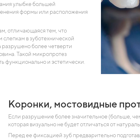
дания улыбке большей
зменения формы или расположения
м, отличающаяся тем, что
м слепкам в зуботехнической
а разрушено более четверти
ловина. Такой микропротез
ть функционально и эстетически.
Коронки, мостовидные про
Если разрушение более значительное (больше, чем
которая визуально не будет отличаться от натураль
Перед ее фиксацией зуб предварительно подготав